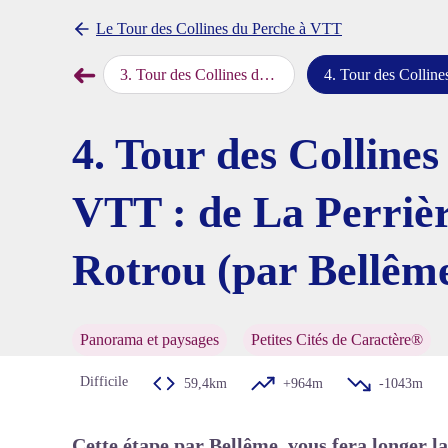
Le Tour des Collines du Perche à VTT
➜
iers-au-Perche à Tourouvre-au-Perche
3
.
Tour des Collines du Perche à VTT : de Tourouvre-au-Perche à La Perrière
4
.
Tour des Collines du Perche à VTT : de La Perrière à Nogent-le-Rotrou (p
Étape précédente
Voir l'
4. Tour des Collines
VTT : de La Perrièr
Rotrou (par Bellêm
Panorama et paysages
Petites Cités de Caractère®
Difficile
59,4km
+964m
-1043m
Cette étape par Bellême, vous fera longer l