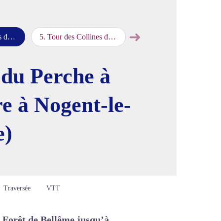
➜
ar Bellême)
5
.
Tour des Collines du Perche à VTT : de La Perrière à Nogent-le-Rotrou (par Igé)
Étape suivante
image en plein écran
 du Perche à
e à Nogent-le-
e)
Traversée
VTT
a Forêt de Bellême jusqu’à