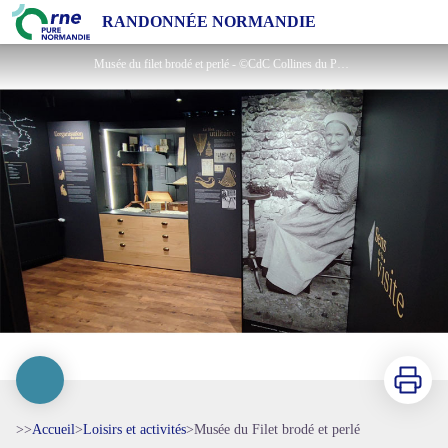
Musée du Filet brodé et perlé
RANDONNÉE NORMANDIE
Musée du filet brodé et perlé - ©CdC Collines du Perche Normand
Imprimer
>>
Accueil
>
Loisirs et activités
>
Musée du Filet brodé et perlé