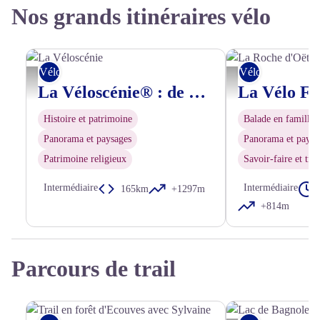
Nos grands itinéraires vélo
Vélo
Vélo
La Véloscénie - Un Monde à vélo
La Roche d'Oëtre, Vélo Fr
La Véloscénie® : de Paris au Mont-Saint-Michel
Histoire et patrimoine
Balade en famille
Panorama et paysages
Panorama et paysa
Patrimoine religieux
Savoir-faire et trad
Intermédiaire
Intermédiaire
165km
+1297m
+814m
Parcours de trail