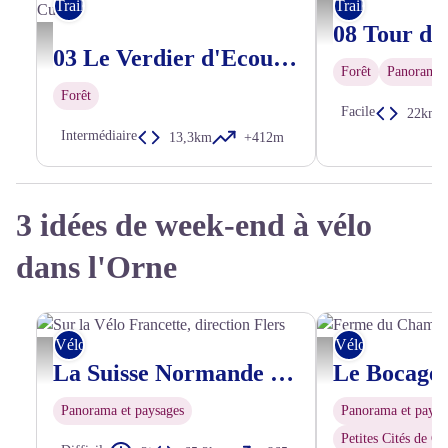
Trail
Trail
Lac de Bagnoles de l'Or
Trail en forêt d'Ecouves avec Sylvaine Cussot - Thomas Le Floc'h - CRT Normandie
03 Le Verdier d'Ecouves - Station de Trail® Massif d'Ecouves
Forêt
Panorama 
Forêt
Facile
22km
Intermédiaire
13,3km
+412m
3 idées de week-end à vélo
dans l'Orne
Vélo
Vélo
Sur la Vélo Francette, direction Flers - Nicolas Diolez
Ferme du Champ Secret, O
La Suisse Normande à vélo
Panorama et paysages
Panorama et paysa
Petites Cités de C