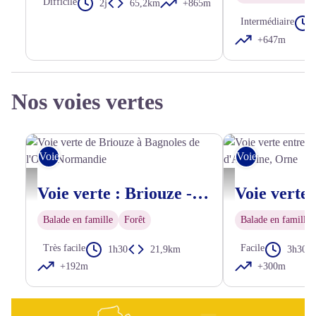
Difficile
2j
65,2km
+865m
Intermédiaire
+647m
Nos voies vertes
Voie Verte
Voie Verte
Voie verte de Briouze à Bagnoles de l'Orne Normandie - Tourisme 61
Voie verte entre Alençon 
Voie verte : Briouze - Bagnoles de l'Orne Normandie
Balade en famille
Forêt
Balade en famille
Très facile
Facile
1h30
21,9km
3h30
+192m
+300m