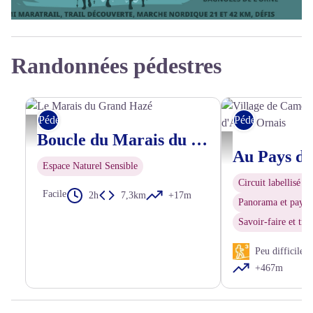
BNT, Ultra trail, Maratrail, Semi maratrail, Trail découverte, Marc
Randonnées pédestres
Pédestre
Pédestre
Le Marais du Grand Hazé - D. Commenchal
Boucle du Marais du Grand-Hazé, Briouze
Village de Camembert da
Espace Naturel Sensible
Circuit labellisé 
Facile
2h
7,3km
+17m
Panorama et paysa
Savoir-faire et trad
Peu difficile
+467m