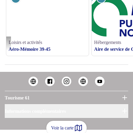
Loisirs et activités
Hébergements
Aéro-mémoire 39/45 - Couterne - ©Aéromémoire 39-45
Aéro-Mémoire 39-45
Aire de service de
Tourisme 61
Informations complémentaires
Voir la carte