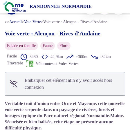
Voie verte : Alençon - Rives d'Andaine
Imprimer
Télécharger
Signaler 
RANDONNÉE NORMANDIE
Voie verte entre Alençon et Rives d'Andaine, Orne - Jean-Eric Rubio
Voir l'image en plein écran
>>
Accueil
>
Voie Verte
>
Voie verte : Alençon - Rives d'Andaine
Voie verte : Alençon - Rives d'Andaine
Balade en famille
Faune
Flore
Facile
3h30
42,9km
+300m
-324m
Traversée
Véloroutes et Voies Vertes
Embarquer cet élément afin d'y avoir accès hors
connexion
Véritable trait d’union entre Orne et Mayenne, cette nouvelle
voie verte serpente dans un paysage de rivières, forêts et
bocages typique du Parc naturel régional Normandie-Maine.
Sécurisée et bien balisée, cette étape ne présente aucune
difficulté physique.