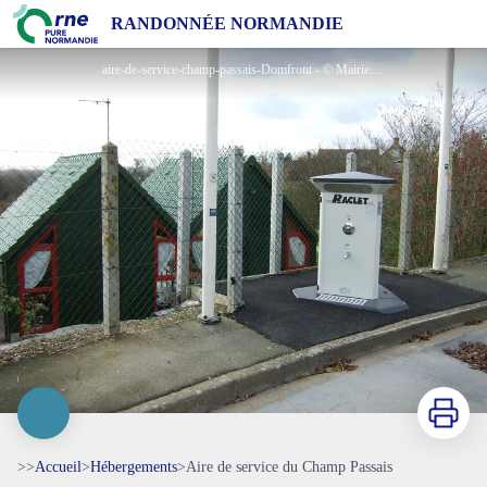
Aire de service du Champ Passais
RANDONNÉE NORMANDIE
aire-de-service-champ-passais-Domfront - © Mairie de Domfront
Imprimer
>>
Accueil
>
Hébergements
>
Aire de service du Champ Passais