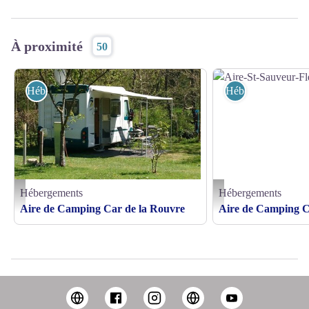
À proximité
50
Hébergements
Hébergements
Hébergements
Hébergements
Aire-c-car-la-rouvre-menil-hubert - © Mr LELIEVRE
Aire-St-Sauveur-Flers -
Aire de Camping Car de la Rouvre
Aire de Camping C