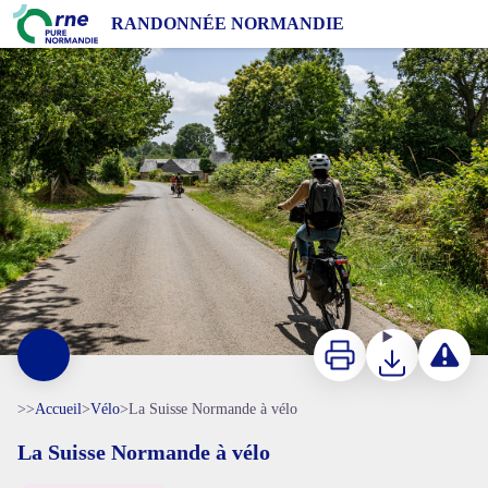
La Suisse Normande à vélo
RANDONNÉE NORMANDIE
Sur la Vélo Francette, direction Flers - Nicolas Diolez
Imprimer
Télécharger
Signaler 
>>
Accueil
>
Vélo
>
La Suisse Normande à vélo
La Suisse Normande à vélo