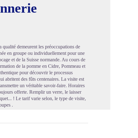
onnerie
image en plein écran
la qualité demeurent les préoccupations de
nnée en groupe ou individuellement pour une
 bocage et de la Suisse normande. Au cours de
nsformation de la pomme en Cidre, Pommeau et
hentique pour découvrir le processus
 abritent des fûts centenaires. La visite est
ansmettre un véritable savoir-faire. Horaires
jours offerte. Remplir un verre, le laisser
et... ! Le tarif varie selon, le type de visite,
roupes .