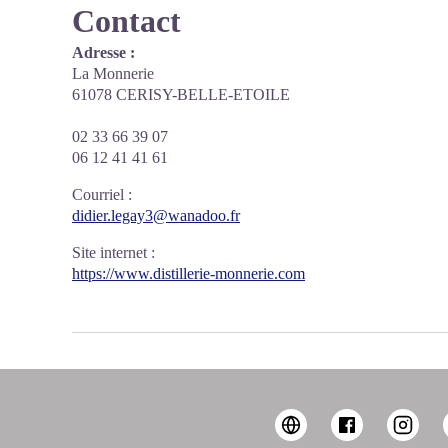
Contact
Adresse :
La Monnerie
61078 CERISY-BELLE-ETOILE
02 33 66 39 07
06 12 41 41 61
Courriel
:
didier.legay3@wanadoo.fr
Site internet
:
https://www.distillerie-monnerie.com