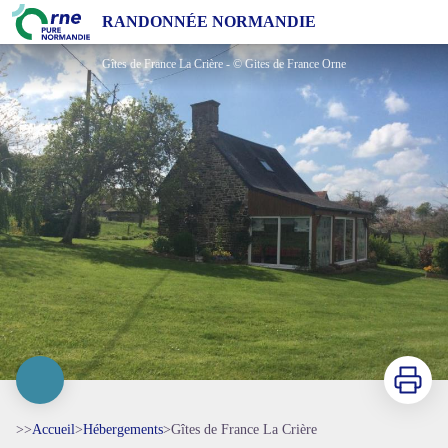
Gîtes de France La Crière
RANDONNÉE NORMANDIE
Gîtes de France La Crière - © Gites de France Orne
Imprimer
>>
Accueil
>
Hébergements
>
Gîtes de France La Crière