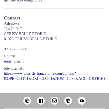
ménage sont obligatoires
Contact
Adresse :
"La Crière"
CERISY BELLE ETOILE
61078 CERISY-BELLE-ETOILE
02 33 28 07 00
Courriel
:
resa@orne.fr
Site internet
:
https://www.gites-de-france-orne.com/cgi.php?
&OPE=CDT61&ORI=CDT61&NUM=G536&ACC=G&FICHE=O