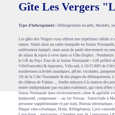
Gîte Les Vergers "L
Voir l'
Type d'hébergement :
Hébergements locatifs, Meublés, loc
Les gîtes des Vergers vous offrent une expérience idéale si
nature. Situés dans un cadre tranquille en Suisse Normande,
entièrement équipés, mais aussi de partir directement en ra
de séjour & repos à vivre dans ce Gîte-Duplex : Nombreux loi
le GR du Pays Tour de la Suisse Normande « GR préféré des
VéloFrancette) & équestres, Vélo-rail, à 10/15 MN de Clécy
nombreuses activités (nautiques, pêche, escalades, parapente/
1H de la Côte Normande & des plages du débarquement, à
du château de Falaise ... Studio mitoyen à la maison des pr
entrée indépendante par escalier extérieur), qui vient d'être re
Suisse Normande dans environnement calme & agréable (ve
luminosité, comprenant : - au 1er Niveau : Salon/Salle à 
personne supplémentaire et par nuit), Bureau informatique,
Plaque vitro-céramique, Hotte, Réfrigérateur, Lave-vaissel
Lave-linge. - mezzanine : Chambre avec lit 2 personnes 140