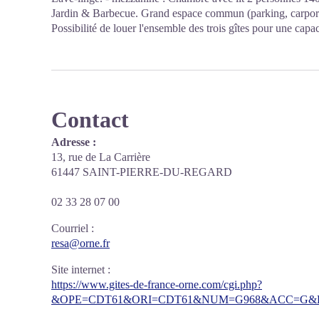
Jardin & Barbecue. Grand espace commun (parking, carport, 
Possibilité de louer l'ensemble des trois gîtes pour une cap
Contact
Adresse :
13, rue de La Carrière
61447 SAINT-PIERRE-DU-REGARD
02 33 28 07 00
Courriel
:
resa@orne.fr
Site internet
:
https://www.gites-de-france-orne.com/cgi.php?
&OPE=CDT61&ORI=CDT61&NUM=G968&ACC=G&FI