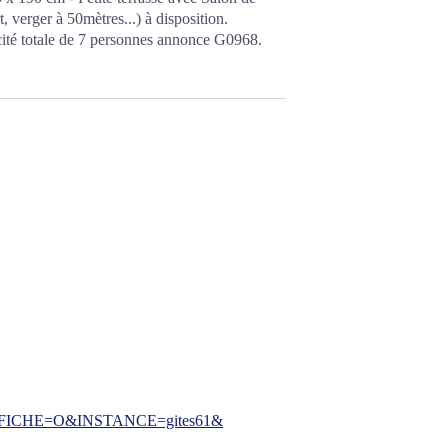
verger à 50mètres...) à disposition.
acité totale de 7 personnes annonce G0968.
CHE=O&INSTANCE=gites61&