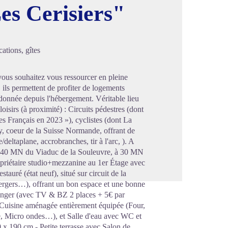
es Cerisiers"
image en plein écran
ations, gîtes
 vous souhaitez vous ressourcer en pleine
 ils permettent de profiter de logements
ndonnée depuis l'hébergement. Véritable lieu
sirs (à proximité) : Circuits pédestres (dont
 Français en 2023 »), cyclistes (dont La
, coeur de la Suisse Normande, offrant de
deltaplane, accrobranches, tir à l'arc, ). A
 40 MN du Viaduc de la Souleuvre, à 30 MN
opriétaire studio+mezzanine au 1er Étage avec
stauré (état neuf), situé sur circuit de la
rgers…), offrant un bon espace et une bonne
Manger (avec TV & BZ 2 places + 5€ par
 Cuisine aménagée entièrement équipée (Four,
le, Micro ondes…), et Salle d'eau avec WC et
 x 190 cm - Petite terrasse avec Salon de