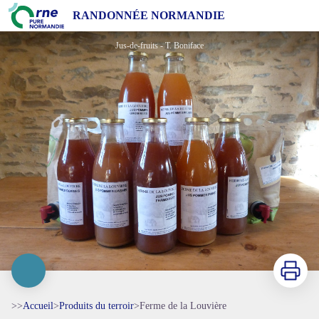
Ferme de la Louvière
RANDONNÉE NORMANDIE
Jus-de-fruits - T. Boniface
Imprimer
>>
Accueil
>
Produits du terroir
>
Ferme de la Louvière