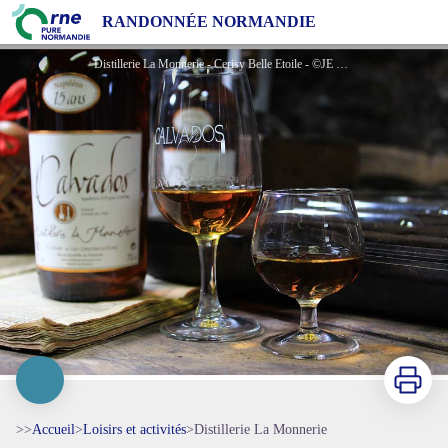
Distillerie La Monnerie
RANDONNÉE NORMANDIE
Distillerie La Monnerie - Cerisy Belle Etoile - ©JE Rubio
Imprimer
>>
Accueil
>
Loisirs et activités
>
Distillerie La Monnerie