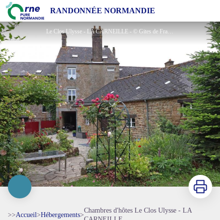
Chambres d'hôtes Le Clos Ulysse - LA CARNEILLE
RANDONNÉE NORMANDIE
Le Clos Ulysse - LA CARNEILLE - © Gites de France Orne
Imprimer
Chambres d'hôtes Le Clos Ulysse - LA
>>
Accueil
>
Hébergements
>
CARNEILLE