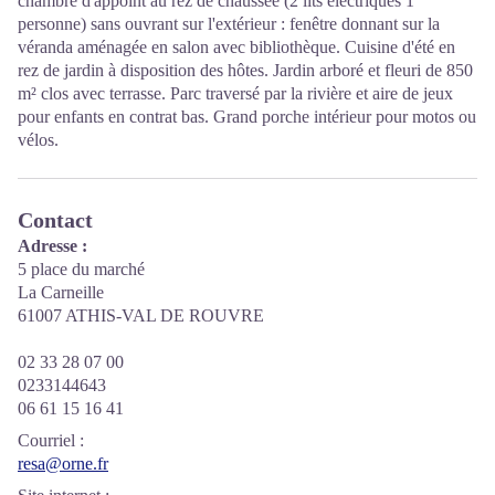
chambre d'appoint au rez de chaussée (2 lits électriques 1
personne) sans ouvrant sur l'extérieur : fenêtre donnant sur la
véranda aménagée en salon avec bibliothèque. Cuisine d'été en
rez de jardin à disposition des hôtes. Jardin arboré et fleuri de 850
m² clos avec terrasse. Parc traversé par la rivière et aire de jeux
pour enfants en contrat bas. Grand porche intérieur pour motos ou
vélos.
Contact
Adresse :
5 place du marché
La Carneille
61007 ATHIS-VAL DE ROUVRE
02 33 28 07 00
0233144643
06 61 15 16 41
Courriel
:
resa@orne.fr