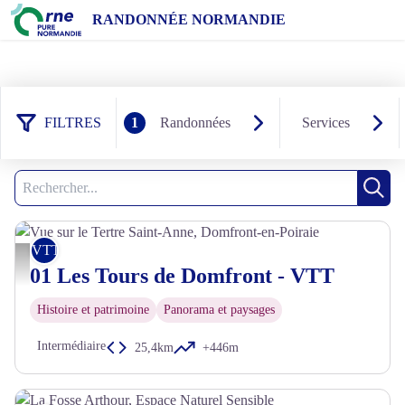
RANDONNÉE NORMANDIE
FILTRES
1
Randonnées
Services
52 résultats randonnées : VTT
Filtrer
1
Recherche
Rech
VTT
Vue sur le Tertre Saint-Anne, Domfront-en-Poiraie - D. Commenchal
01 Les Tours de Domfront - VTT
Histoire et patrimoine
Panorama et paysages
Intermédiaire
25,4km
+446m