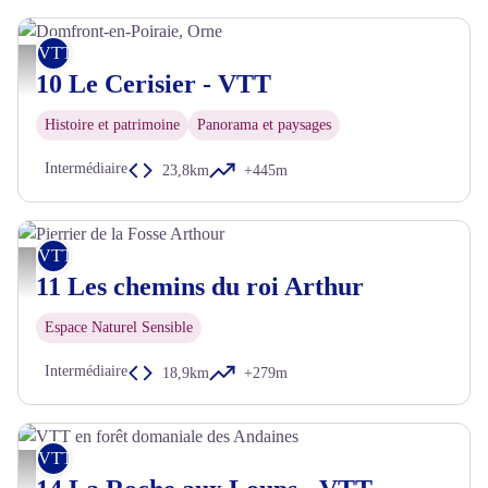
VTT
Domfront-en-Poiraie, Orne - D. Commenchal
10 Le Cerisier - VTT
Histoire et patrimoine
Panorama et paysages
Intermédiaire
23,8km
+445m
VTT
Pierrier de la Fosse Arthour - R. Quiclet CD61
11 Les chemins du roi Arthur
Espace Naturel Sensible
Intermédiaire
18,9km
+279m
VTT
VTT en forêt domaniale des Andaines - Ibrahim Hendy - Normandie Tourisme