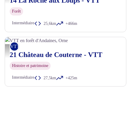
14 La Roche aux Loups - VTT
Forêt
Intermédiaire
25,6km
+466m
VTT
VTT en forêt d'Andaines, Orne - Thomas LE FLOC'H - CRT Normandie
21 Château de Couterne - VTT
Histoire et patrimoine
Intermédiaire
27,5km
+425m