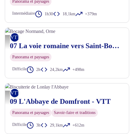
Panorama et paysages
Intermédiaire
1h30
18,1km
+379m
VTT
Bocage Normand, Orne - Tourisme 61
07 La voie romaine vers Saint-Bomer - VTT
Panorama et paysages
Difficile
2h
24,2km
+498m
VTT
Biscuiterie de Lonlay l'Abbaye - JE Rubio
09 L'Abbaye de Domfront - VTT
Panorama et paysages
Savoir-faire et traditions
Difficile
3h
29,1km
+612m