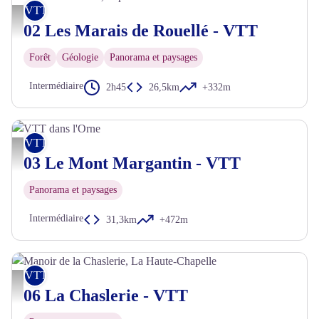
VTT
La Fosse Arthour, Espace Naturel Sensible - D. Commenchal - CD61
02 Les Marais de Rouellé - VTT
Forêt
Géologie
Panorama et paysages
Intermédiaire
2h45
26,5km
+332m
VTT
VTT dans l'Orne - Thomas LE FLOC'H - CRT Normandie
03 Le Mont Margantin - VTT
Panorama et paysages
Intermédiaire
31,3km
+472m
VTT
Manoir de la Chaslerie, La Haute-Chapelle - JE Rubio
06 La Chaslerie - VTT