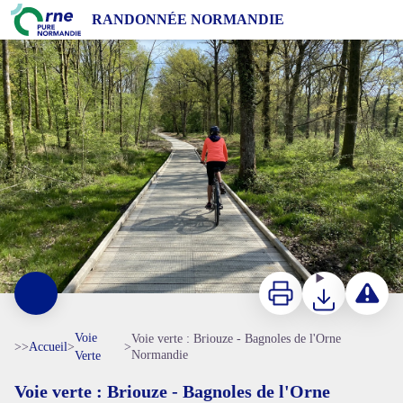
Voie verte : Briouze - Bagnoles de l'Orne Normandie
RANDONNÉE NORMANDIE
Voie verte de Briouze à Bagnoles de l'Orne Normandie - Tourisme 61
Imprimer
Télécharger
Signaler 
Voie
Voie verte : Briouze - Bagnoles de l'Orne
>>
Accueil
>
>
Normandie
Verte
Voie verte : Briouze - Bagnoles de l'Orne