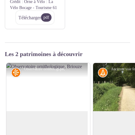
Crédit :
Orne à Vélo : La
Vélo Bocage - Tourisme 61
Télécharger
pdf
Les 2 patrimoines à découvrir
Observatoire ornithologique, Briouze - David Commenchal
Point de vue
Histoire
Observatoire ornithologique
Voie ferrée hier, vo
Profitez de l'observatoire ornithologique
En fonction à partir 
pour observer la faune et la flore du
ferroviaire Briouze