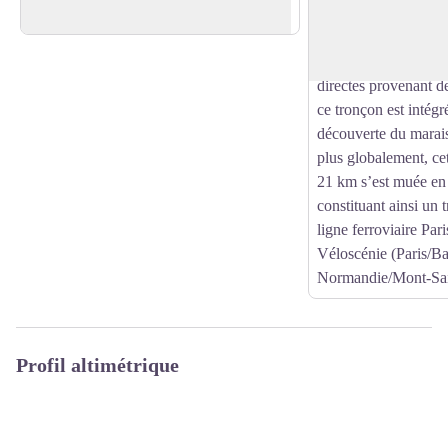
Voir l'image en plein écran
Marais du Grand-Hazé.
fonctionna jusqu’en
fermeture, la gare d
resta une artère pou
directes provenant d
ce tronçon est intégr
découverte du marai
plus globalement, ce
21 km s’est muée en 
constituant ainsi un t
ligne ferroviaire Pari
Véloscénie (Paris/B
Normandie/Mont-Sai
Profil altimétrique