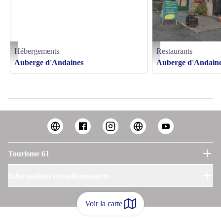
Hébergements
Restaurants
Auberge-andaines-La-Ferte-Mace - ©MONTAGNE DE NORMANDIE TOURISME
20260309_182304 - MNT
Auberge d'Andaines
Auberge d'Andain
Tourisme 61
Informations complémentaires
Voir la carte