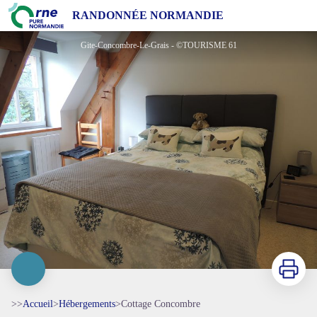
Cottage Concombre
RANDONNÉE NORMANDIE
Gite-Concombre-Le-Grais - ©TOURISME 61
Imprimer
>>
Accueil
>
Hébergements
>
Cottage Concombre