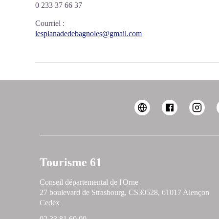
0 233 37 66 37
Courriel
:
lesplanadedebagnoles@gmail.com
Tourisme 61
Conseil départemental de l'Orne
27 boulevard de Strasbourg, CS30528, 61017 Alençon
Cedex
02 33 81 60 00