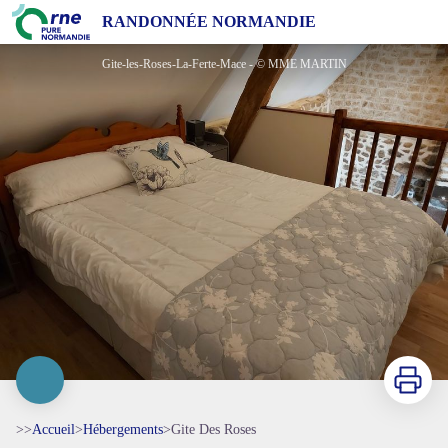
Gite Des Roses
RANDONNÉE NORMANDIE
Gite-les-Roses-La-Ferte-Mace - © MME MARTIN
Imprimer
>>
Accueil
>
Hébergements
>
Gite Des Roses