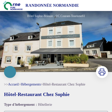
Hôtel-Restaurant Chez Sophie
RANDONNÉE NORMANDIE
Hôtel Sophie-Briouze - ©C.Courant-Tourisme61
Imprimer
>>
Accueil
>
Hébergements
>
Hôtel-Restaurant Chez Sophie
Hôtel-Restaurant Chez Sophie
Type d'hébergement :
Hôtellerie
Voir l'image en plein écran