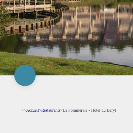
>>
Accueil
>
Restaurants
>
La Pommeraie - Hôtel du Beryl