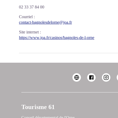
02 33 37 84 00
Courriel
:
contact-bagnolesdelorne@joa.fr
Site internet
:
https://www.joa.fr/casinos/bagnoles-de-l-orne
Tourisme 61
Conseil départemental de l'Orne