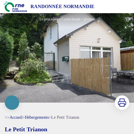
Le Petit Trianon
RANDONNÉE NORMANDIE
Le petit trianon Cornu facade - @cornu
Imprimer
>>
Accueil
>
Hébergements
>
Le Petit Trianon
Le Petit Trianon