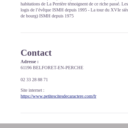
habitations de La Perrière témoignent de ce riche passé. Les
logis de l’évêque ISMH depuis 1995 - La tour du XVIe siè
de bourg) ISMH depuis 1975
Contact
Adresse :
61196 BELFORET-EN-PERCHE
02 33 28 88 71
Site internet
:
https://www.petitescitesdecaractere.com/fr