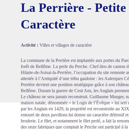
La Perrière - Petite
Caractère
Voir l'
Activité :
Villes et villages de caractère
La commune de la Perrière est implantée aux portes du Parc n
forêt de Bellême. La perle du Perche. Chef-lieu de canton d
Hilaire-de-Soisai-la-Perrière, l’occupation du site remonte 
attestée à l’Antiquité d’une tribu gauloise : les Aulerque
Perrière devient une position stratégique grâce à son château
Bellême. Durant la guerre de Cent Ans, les Anglais prennent L
Le château ne sera jamais reconstruit. Guillaume Mauger, na
maison natale, dénommée « le Logis de l’Évêque » lui sert
par les Anglais en 1429, la propriété est reconstruite au XI
entouré de deux pavillons lui donne un caractère défensif et 
broderie. Le filet, et notamment le filet perlé, a fait la re
des onze fabriques que comptait le Perche ont participé à 