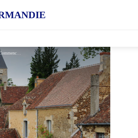
RMANDIE
La Perrière PCC - ©David Commenchal