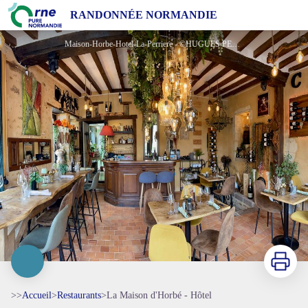
La Maison d'Horbé - Hôtel
RANDONNÉE NORMANDIE
Maison-Horbe-Hotel-La-Perriere - ©HUGUES PENNARUN
Imprimer
>>
Accueil
>
Restaurants
>
La Maison d'Horbé - Hôtel