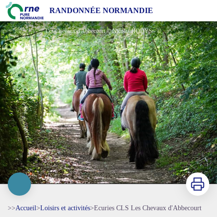
Ecuries CLS Les Chevaux d'Abbecourt
RANDONNÉE NORMANDIE
Les Chevaux d'Abbecourt © Nicolas HODYS - © Nicolas HODYS
Imprimer
>>
Accueil
>
Loisirs et activités
>
Ecuries CLS Les Chevaux d'Abbecourt