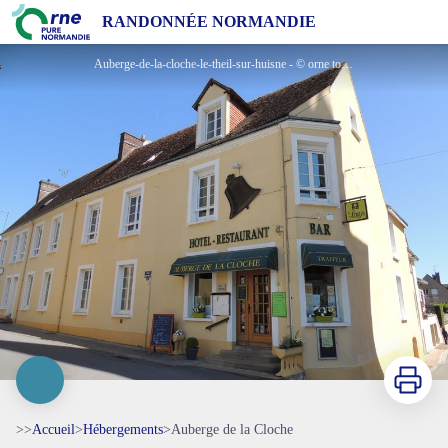
Auberge de la Cloche
RANDONNÉE NORMANDIE
Auberge-de-la-cloche-le-theil-sur-huisne - © orne tourisme
Imprimer
>>
Accueil
>
Hébergements
>
Auberge de la Cloche