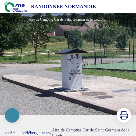
Aire de Camping Car de Saint Germain de la Coudre
RANDONNÉE NORMANDIE
Aire de Camping Car de Saint Germain de la Coudre 800x600 - Mairie de Saint Germain de la Coudre
Imprimer
Aire de Camping Car de Saint Germain de la
>>
Accueil
>
Hébergements
>
Coudre