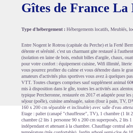
Gîtes de France La 
Voir l'
Type d'hébergement :
Hébergements locatifs, Meublés, loc
Entre Nogent le Rotrou (capitale du Perche) et la Ferté Bern
détente et sérénité. c'est un charmant gite restauré à l'auth
(isolation en laine de bois, enduit billes d'argile, chaux, ouat
pour votre confort : équipement cuisine, Wifi illimité, literie
vous pourrez profiter du calme et vous détendre dans le gran
amateurs d'activités plus sportives vous avez à quelques p
VTT. Toutes charges comprises sauf supplément animal 60€
mis à disposition dans le gîte, toutes les activités aux alento
typique Percheronne, restaurée en 2017 et adaptée pour les
séjour (poêle), cuisine aménagée, salon (four à pain, TV, D
160 x 200 cm séparable et inclinable) avec salle d'eau atten
Etage : palier (canapé "chauffeuse", TV), 1 chambre (1 lit 
chambre (2 lits 1 personne 90 x 200 cm superposés, 2 lits
indépendant et attenant à la chambre. Chauffage central aér
température (très confortable). Jardin arboré semi-clos de 1