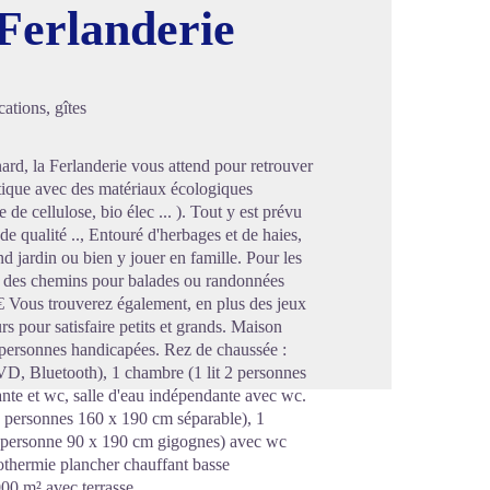
Ferlanderie
image en plein écran
ations, gîtes
ard, la Ferlanderie vous attend pour retrouver
entique avec des matériaux écologiques
e de cellulose, bio élec ... ). Tout y est prévu
 de qualité .., Entouré d'herbages et de haies,
d jardin ou bien y jouer en famille. Pour les
as des chemins pour balades ou randonnées
 Vous trouverez également, en plus des jeux
urs pour satisfaire petits et grands. Maison
 personnes handicapées. Rez de chaussée :
VD, Bluetooth), 1 chambre (1 lit 2 personnes
ante et wc, salle d'eau indépendante avec wc.
2 personnes 160 x 190 cm séparable), 1
 1 personne 90 x 190 cm gigognes) avec wc
othermie plancher chauffant basse
000 m² avec terrasse.