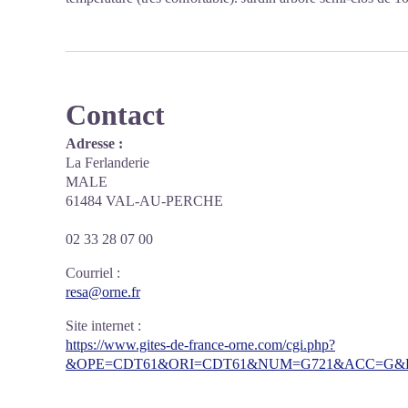
Contact
Adresse :
La Ferlanderie
MALE
61484 VAL-AU-PERCHE
02 33 28 07 00
Courriel
:
resa@orne.fr
Site internet
:
https://www.gites-de-france-orne.com/cgi.php?
&OPE=CDT61&ORI=CDT61&NUM=G721&ACC=G&FI