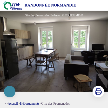
Gite des Promenades
RANDONNÉE NORMANDIE
Gite-des-Promenades-Belleme - © TOURISME 61
Imprimer
>>
Accueil
>
Hébergements
>
Gite des Promenades