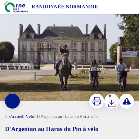
D'Argentan au Haras du Pin à vélo
RANDONNÉE NORMANDIE
Haras national du Pin à vélo - Jean-Eric Rubio
Imprimer
Télécharger
Signaler 
>>
Accueil
>
Vélo
>
D'Argentan au Haras du Pin à vélo
D'Argentan au Haras du Pin à vélo