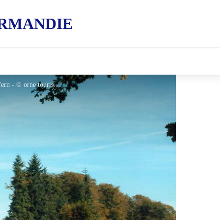
RMANDIE
Pavillon de Gouffern - Silly en Gouffern - © orne tourisme