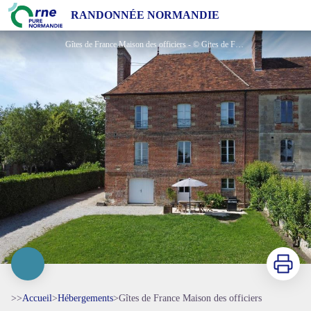
Gîtes de France Maison des officiers
RANDONNÉE NORMANDIE
Gîtes de France Maison des officiers - © Gites de France Orne
Imprimer
>>
Accueil
>
Hébergements
>
Gîtes de France Maison des officiers