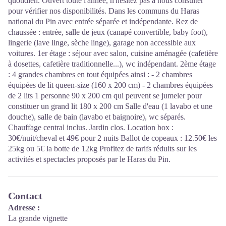
quotidien. Ouvert toute l'année, n'hésitez pas à nous consulter
pour vérifier nos disponibilités. Dans les communs du Haras
national du Pin avec entrée séparée et indépendante. Rez de
chaussée : entrée, salle de jeux (canapé convertible, baby foot),
lingerie (lave linge, sèche linge), garage non accessible aux
voitures. 1er étage : séjour avec salon, cuisine aménagée (cafetière
à dosettes, cafetière traditionnelle...), wc indépendant. 2ème étage
: 4 grandes chambres en tout équipées ainsi : - 2 chambres
équipées de lit queen-size (160 x 200 cm) - 2 chambres équipées
de 2 lits 1 personne 90 x 200 cm qui peuvent se jumeler pour
constituer un grand lit 180 x 200 cm Salle d'eau (1 lavabo et une
douche), salle de bain (lavabo et baignoire), wc séparés.
Chauffage central inclus. Jardin clos. Location box :
30€/nuit/cheval et 49€ pour 2 nuits Ballot de copeaux : 12.50€ les
25kg ou 5€ la botte de 12kg Profitez de tarifs réduits sur les
activités et spectacles proposés par le Haras du Pin.
Contact
Adresse :
La grande vignette