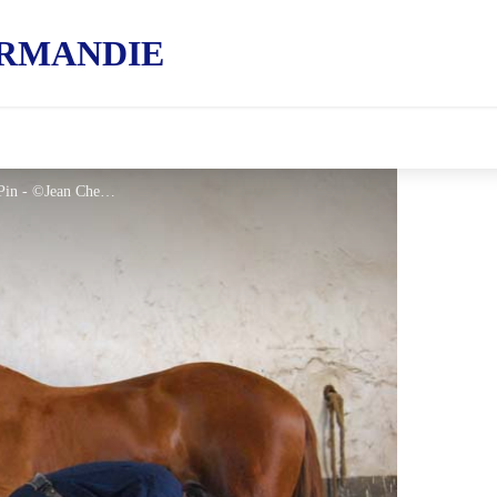
RMANDIE
Maréchalerie au Haras national du Pin - ©Jean Chevret