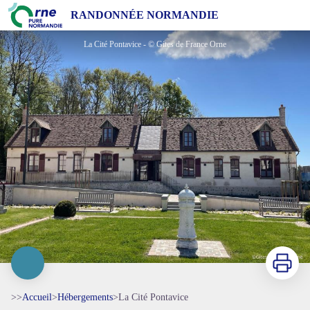
La Cité Pontavice
RANDONNÉE NORMANDIE
La Cité Pontavice - © Gites de France Orne
Imprimer
>>
Accueil
>
Hébergements
>
La Cité Pontavice