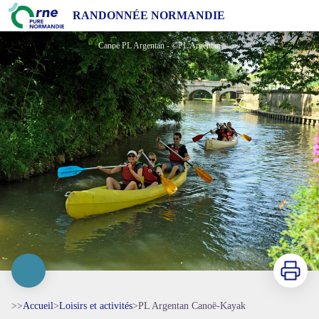
PL Argentan Canoë-Kayak
RANDONNÉE NORMANDIE
Canoë PL Argentan - ©PL Argentan
Imprimer
>>
Accueil
>
Loisirs et activités
>
PL Argentan Canoë-Kayak