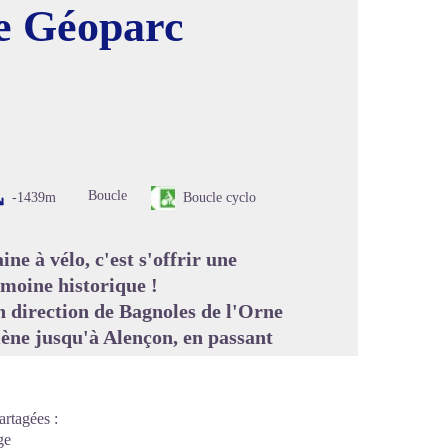
le Géoparc
image en plein écran
Boucle
-1439m
Boucle cyclo
e à vélo, c'est s'offrir une
imoine historique !
n direction de Bagnoles de l'Orne
mène jusqu'à Alençon, en passant
artagées :
ge