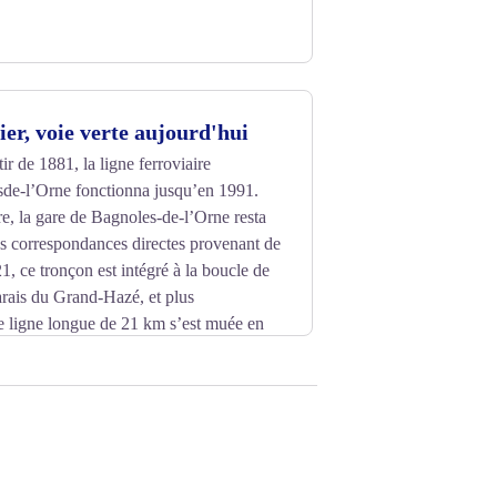
ier, voie verte aujourd'hui
ir de 1881, la ligne ferroviaire
de-l’Orne fonctionna jusqu’en 1991.
e, la gare de Bagnoles-de-l’Orne resta
es correspondances directes provenant de
1, ce tronçon est intégré à la boucle de
rais du Grand-Hazé, et plus
e ligne longue de 21 km s’est muée en
ne ferroviaire Paris/Granville et la
-Saint-Michel).