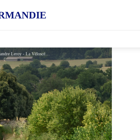
RMANDIE
Château de Carrouges, La Véloscénie - Alexandre Leroy - La Véloscénie