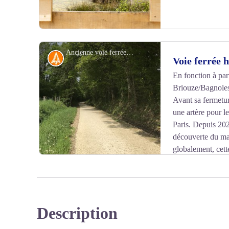
Ancienne voie ferrée, voie verte Briouze - Bagnoles-de-l'Orne Normandie - Tourisme 61
Histoire
Voie ferrée h
En fonction à part
Briouze/Bagnoles
Voir l'image en plein écran
Avant sa fermetur
une artère pour l
Paris. Depuis 202
découverte du ma
globalement, cett
voie verte, constituant ainsi un trait d’union entre la lig
Véloscénie (Paris/Bagnoles de l’Orne Normandie/Mont
Description
Voir l'image en plein écran