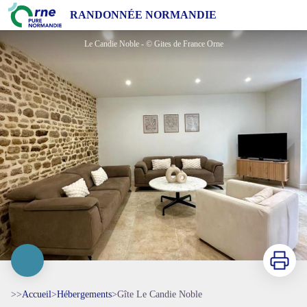
Gîte Le Candie Noble
RANDONNÉE NORMANDIE
Le Candie Noble - © Gites de France Orne
Imprimer
>>
Accueil
>
Hébergements
>
Gîte Le Candie Noble