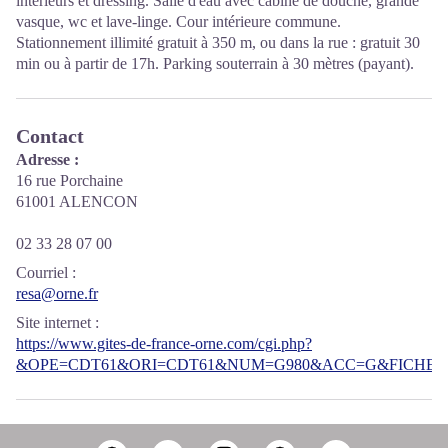
intérieurs et dressing. Salle d'eau avec cabine de douche, grande
vasque, wc et lave-linge. Cour intérieure commune.
Stationnement illimité gratuit à 350 m, ou dans la rue : gratuit 30
min ou à partir de 17h. Parking souterrain à 30 mètres (payant).
Contact
Adresse :
16 rue Porchaine
61001 ALENCON
02 33 28 07 00
Courriel
:
resa@orne.fr
Site internet
:
https://www.gites-de-france-orne.com/cgi.php?
&OPE=CDT61&ORI=CDT61&NUM=G980&ACC=G&FICHE=O