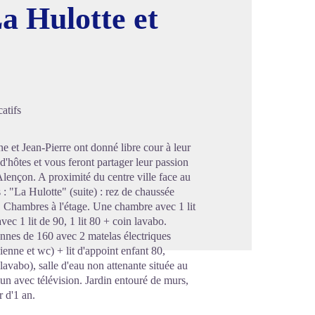
a Hulotte et
image en plein écran
atifs
ne et Jean-Pierre ont donné libre cour à leur
'hôtes et vous feront partager leur passion
Alençon. A proximité du centre ville face au
 "La Hulotte" (suite) : rez de chaussée
wc, Chambres à l'étage. Une chambre avec 1 lit
c 1 lit de 90, 1 lit 80 + coin lavabo.
nes de 160 avec 2 matelas électriques
lienne et wc) + lit d'appoint enfant 80,
 lavabo), salle d'eau non attenante située au
un avec télévision. Jardin entouré de murs,
r d'1 an.