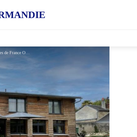
RMANDIE
La Hulotte et Grand Duc - © Gites de France Orne