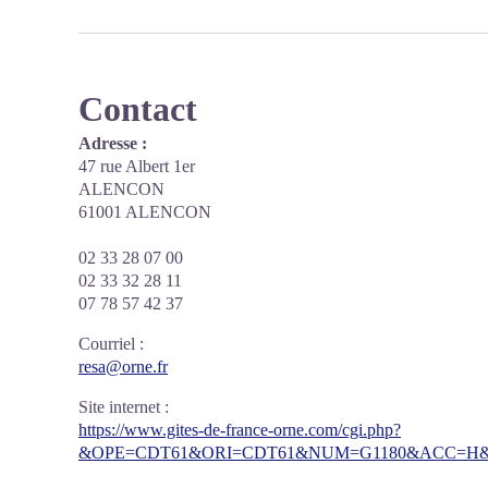
Contact
Adresse :
47 rue Albert 1er
ALENCON
61001 ALENCON
02 33 28 07 00
02 33 32 28 11
07 78 57 42 37
Courriel
:
resa@orne.fr
Site internet
:
https://www.gites-de-france-orne.com/cgi.php?
&OPE=CDT61&ORI=CDT61&NUM=G1180&ACC=H&F