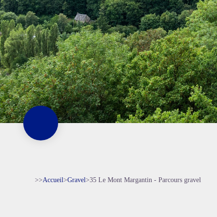
>>
Accueil
>
Gravel
>
35 Le Mont Margantin - Parcours gravel