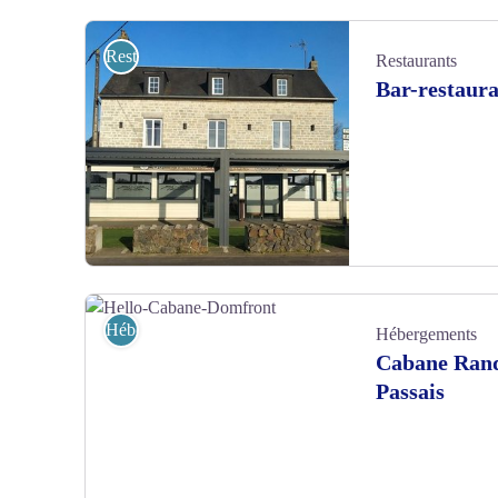
Restaurants
Restaurants
Bar-restaura
La-Croix-des-Landes-Domfront - ©MR BOURGAIN
Hébergements
Hébergements
Cabane Rand
Passais