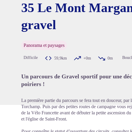
35 Le Mont Margant
gravel
Voir l'
Panorama et paysages
Difficile
Boucl
59,9km
+0m
0m
Un parcours de Gravel sportif pour une déc
poiriers !
La première partie du parcours se fera tout en douceur, par 
Torchamp. Puis par des petites routes de campagne vous rejoi
de la Vélo Francette avant de débuter la petite ascension du
et l'église de Saint-Front.
Pour connaître le statut d’ouverture des circuits, consultez l