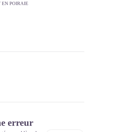
sur la
EN POIRAIE
carte
e erreur