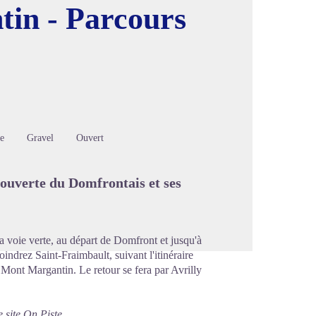
in - Parcours
image en plein écran
e
Gravel
Ouvert
ouverte du Domfrontais et ses
la voie verte, au départ de Domfront et jusqu'à
ndrez Saint-Fraimbault, suivant l'itinéraire
 Mont Margantin. Le retour se fera par Avrilly
e site
On Piste.