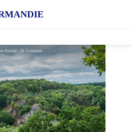
RMANDIE
Vue sur le Tertre Sainte-Anne, à Domfront-en-Poiraie - D. Commenchal