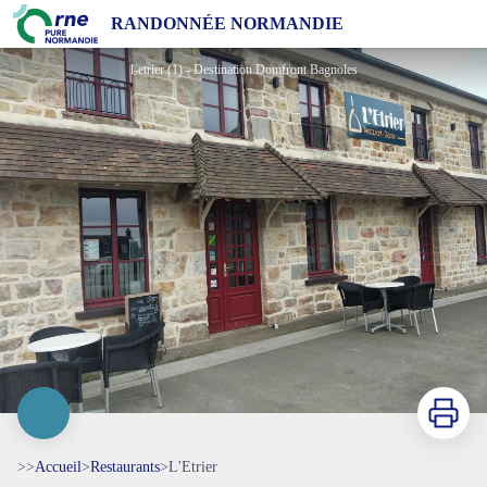
L'Etrier
RANDONNÉE NORMANDIE
l-etrier (1) - Destination Domfront Bagnoles
Imprimer
>>
Accueil
>
Restaurants
>
L'Etrier