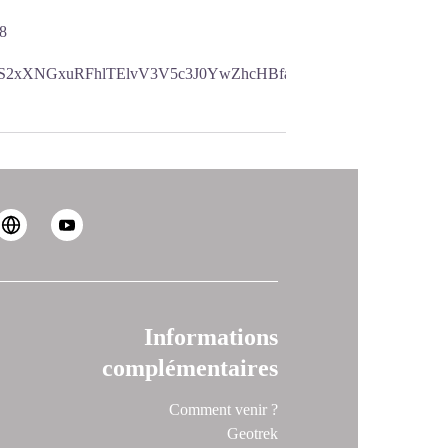
8
TA1S2xXNGxuRFhlTElvV3V5c3J0YwZhcHBfaWQQMjIyMDM5MTc
Informations
complémentaires
Comment venir ?
Geotrek