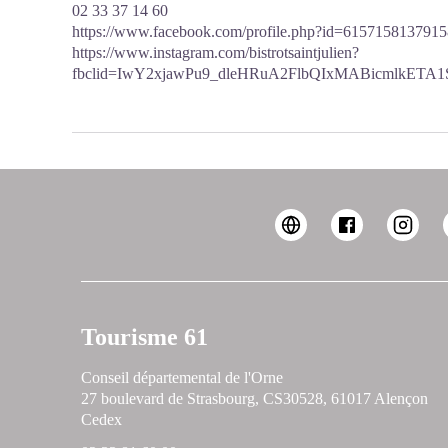
02 33 37 14 60
https://www.facebook.com/profile.php?id=6157158137915
https://www.instagram.com/bistrotsaintjulien?
fbclid=IwY2xjawPu9_dleHRuA2FlbQIxMABicmlkE
Tourisme 61
Conseil départemental de l'Orne
27 boulevard de Strasbourg, CS30528, 61017 Alençon
Cedex