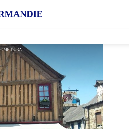
RMANDIE
Le-Bistrot-st-Julien-Domfront - ©MR DURAND