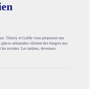
ien
image en plein écran
ique. Thierry et Gaëlle vous proposent une
t glaces artisanales côtoient des burgers aux
es recettes. Les tartines, devenues