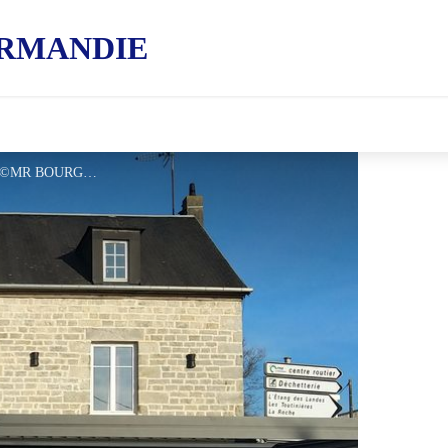
RMANDIE
La-Croix-des-Landes-Domfront - ©MR BOURGAIN