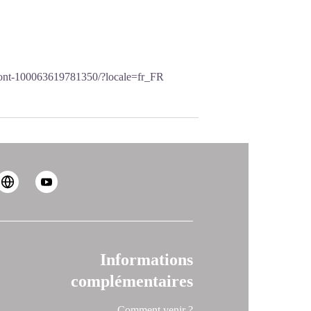
ont-100063619781350/?locale=fr_FR
Informations
complémentaires
Comment venir ?