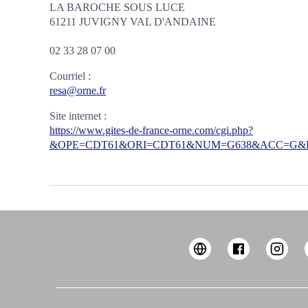
LA BAROCHE SOUS LUCE
61211 JUVIGNY VAL D'ANDAINE
02 33 28 07 00
Courriel
:
resa@orne.fr
Site internet
:
https://www.gites-de-france-orne.com/cgi.php?
&OPE=CDT61&ORI=CDT61&NUM=G638&ACC=G&FI