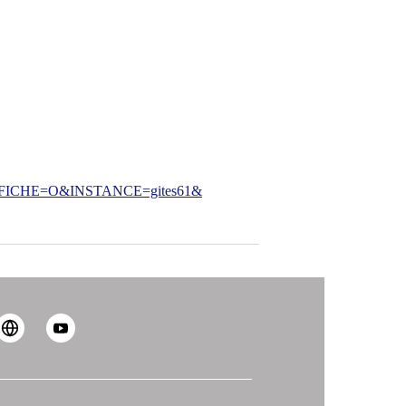
CHE=O&INSTANCE=gites61&