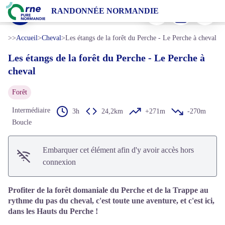
Les étangs de la forêt du Perche - Le Perche à cheval
Imprimer
Télécharger
Signaler 
RANDONNÉE NORMANDIE
Randonnée à cheval dans le Perche - JE Rubio
Voir l'image en plein écran
>>
Accueil
>
Cheval
>
Les étangs de la forêt du Perche - Le Perche à cheval
Les étangs de la forêt du Perche - Le Perche à
cheval
Forêt
Intermédiaire
3h
24,2km
+271m
-270m
Boucle
Embarquer cet élément afin d'y avoir accès hors
connexion
Profiter de la forêt domaniale du Perche et de la Trappe au
rythme du pas du cheval, c'est toute une aventure, et c'est ici,
dans les Hauts du Perche !