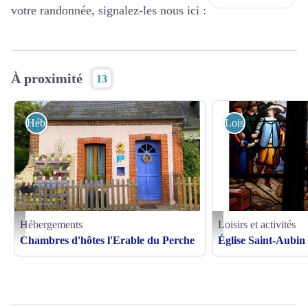
votre randonnée, signalez-les nous ici :
À proximité
13
Hébergements
Loisirs et activités
Hébergements
Loisirs et activités
l'Erable du Perche - © Gites de France Orne
Eglise de Tourouvre - ©Fa
Chambres d'hôtes l'Erable du Perche
Église Saint-Aubin