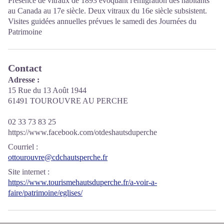
Présence de vitraux de 1893 évoquant l'émigration des habitants
au Canada au 17e siècle. Deux vitraux du 16e siècle subsistent.
Visites guidées annuelles prévues le samedi des Journées du
Patrimoine
Contact
Adresse :
15 Rue du 13 Août 1944
61491 TOUROUVRE AU PERCHE
02 33 73 83 25
https://www.facebook.com/otdeshautsduperche
Courriel
:
ottourouvre@cdchautsperche.fr
Site internet
:
https://www.tourismehautsduperche.fr/a-voir-a-
faire/patrimoine/eglises/