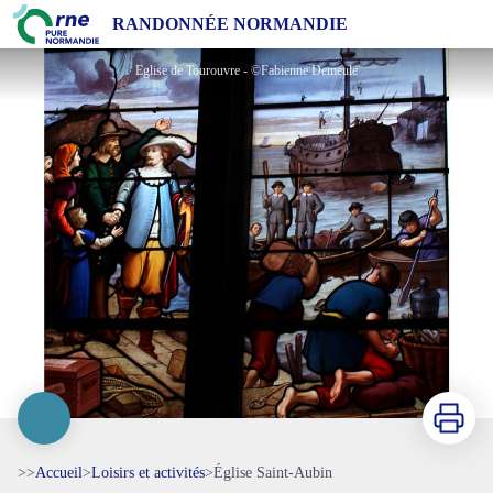
Église Saint-Aubin
RANDONNÉE NORMANDIE
Eglise de Tourouvre - ©Fabienne Demeule
Imprimer
>>
Accueil
>
Loisirs et activités
>
Église Saint-Aubin