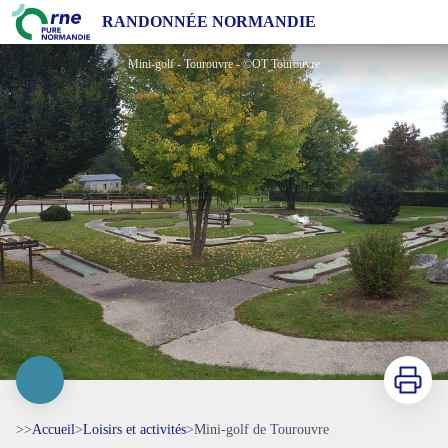
Mini-golf de Tourouvre
RANDONNÉE NORMANDIE
Mini-golf - Tourouvre - ©OT Tourouvre
Imprimer
>>
Accueil
>
Loisirs et activités
>
Mini-golf de Tourouvre