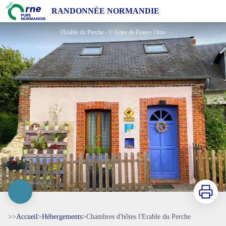
Chambres d'hôtes l'Erable du Perche
RANDONNÉE NORMANDIE
l'Erable du Perche - © Gites de France Orne
Imprimer
>>
Accueil
>
Hébergements
>
Chambres d'hôtes l'Erable du Perche