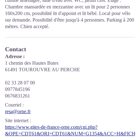
cuisine aménagée, salle d'eau avec WC, jardin clos. Étage :
Chambre mansardée en mezzanine avec un lit pour 2 personnes
160x200 cm, possibilité lit d'appoint et lit bébé. Local pour vélo
sur demande. Possibilité d'être jusqu'à 4 personnes. Parking à 200
mètres. Chien accepté.
Contact
Adresse :
1 chemin des Hautes Butes
61491 TOUROUVRE AU PERCHE
02 33 28 07 00
0977845196
0676831261
Courriel
:
resa@orne.fr
Site internet
:
https://www.gites-de-france-orne.com/cgi.php?
&OPE=CDT61&ORI=CDT61&NUM=G1354&ACC=H&FICHE=O