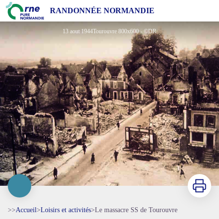
Le massacre SS de Tourouvre
RANDONNÉE NORMANDIE
13 aout 1944Tourouvre 800x600 - ©DR
Imprimer
>>
Accueil
>
Loisirs et activités
>
Le massacre SS de Tourouvre