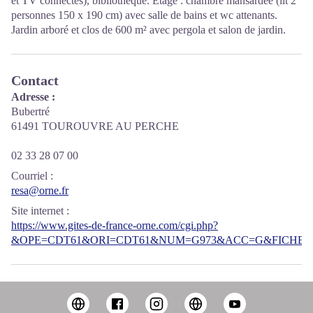
et TV connectés), bibliothèque. Etage : chambre mansardée (lit 2
personnes 150 x 190 cm) avec salle de bains et wc attenants.
Jardin arboré et clos de 600 m² avec pergola et salon de jardin.
Contact
Adresse :
Bubertré
61491 TOUROUVRE AU PERCHE
02 33 28 07 00
Courriel
:
resa@orne.fr
Site internet
:
https://www.gites-de-france-orne.com/cgi.php?
&OPE=CDT61&ORI=CDT61&NUM=G973&ACC=G&FICHE=O