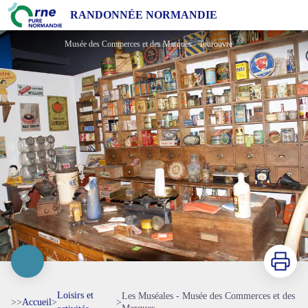
Les Muséales - Musée des Commerces et des Marques
RANDONNÉE NORMANDIE
Musée des Commerces et des Marques - Tourouvre - © Orne Tourisme
Imprimer
Loisirs et
Les Muséales - Musée des Commerces et des
>>
Accueil
>
>